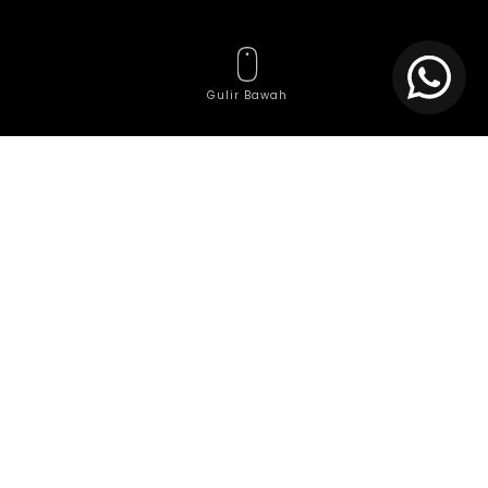
Gulir Bawah
Tag
Agile Development Service
agile software development
Agile Team Service
AI Consulting
AI Development Services