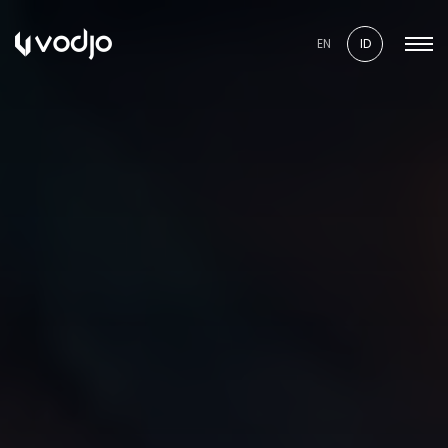
EN
ID