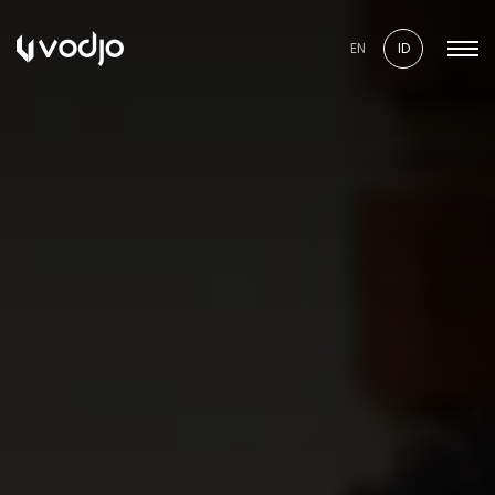
EN
ID