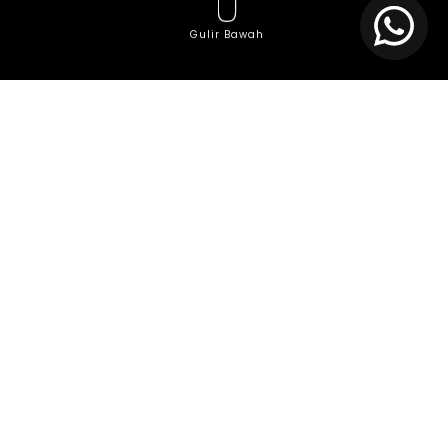
Gulir Bawah
Dalam era digital ini, pengembangan perangkat
lunak telah menjadi bagian integral dari
keberlanjutan bisnis. Banyak perusahaan, baik besar
maupun kecil, semakin melirik model
pengembangan perangkat lunak yang efektif. Salah
satu pendekatan yang kini semakin populer adalah
nearshore software development. Apa sebenarnya
yang membuat banyak perusahaan beralih ke
model ini? Dalam artikel ini, kita akan menjelajahi
alasan di balik pilihan ini.