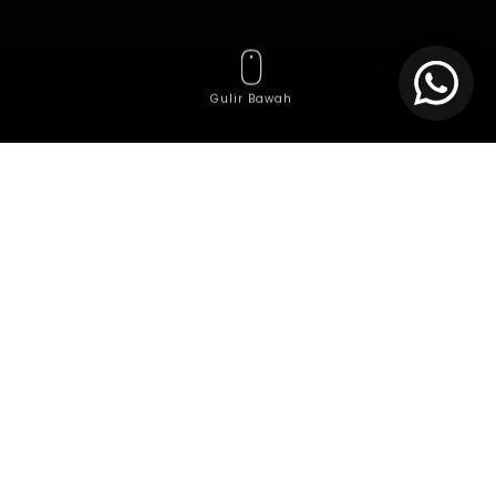
Gulir Bawah
Dalam era transformasi digital yang semakin pesat,
bisnis dituntut untuk lebih gesit, efisien, dan
berorientasi teknologi. Perusahaan menengah dan
besar kini menghadapi tantangan baru, mulai dari
skalabilitas teknologi, keamanan data, hingga
pengelolaan infrastruktur IT yang kompleks. Di
tengah tantangan tersebut,
layanan Virtual IT
Assistant
muncul sebagai solusi strategis yang tidak