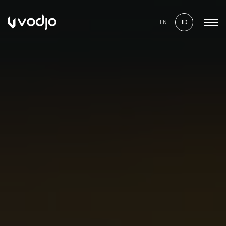
EN
ID