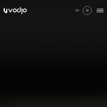
EN
ID