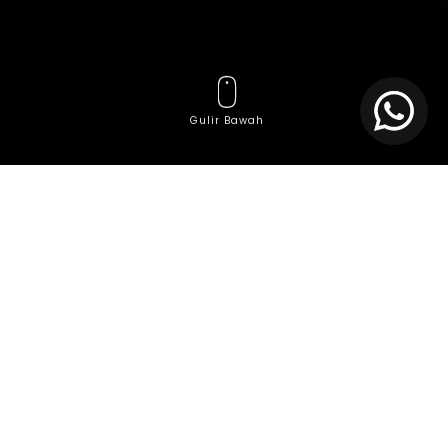
Gulir Bawah
Bayangkan kalau bisnis Anda bisa tetap jalan,
bahkan berkembang, saat Anda tidur. Bukan mimpi—
ini realita kalau transformasi digital dijalankan
dengan benar. Tapi prosesnya nggak segampang
install software terus beres. Di sinilah peran IT
consultant jadi pembeda antara “
coba digital
” dan
“
sukses digital
.”