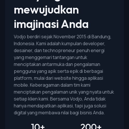
mewujudkan
imajinasi Anda
Vodjo berdiri sejak November 2015 di Bandung,
Indonesia. Kami adalah kumpulan developer,
desainer, dan technopreneur penuh energi
yang menggemari tantangan untuk
menciptakan antarmuka dan pengalaman
pengguna yang apik serta epik di berbagai
platform, mulai dari website hingga aplikasi
mobile. Keberagaman dalam tim kami
menciptakan pengalaman unik yang nyata untuk
setiap klien kami. Bersama Vodjo, Anda tidak
hanya mendapatkan aplikasi, tapi juga solusi
digital yang membawa nilai bagi bisnis Anda.
10
+
200
+