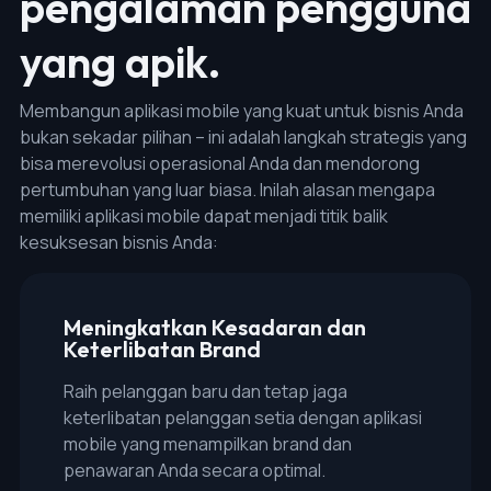
pengalaman pengguna
yang apik.
Membangun aplikasi mobile yang kuat untuk bisnis Anda
bukan sekadar pilihan – ini adalah langkah strategis yang
bisa merevolusi operasional Anda dan mendorong
pertumbuhan yang luar biasa. Inilah alasan mengapa
memiliki aplikasi mobile dapat menjadi titik balik
kesuksesan bisnis Anda:
Meningkatkan Kesadaran dan
Keterlibatan Brand
Raih pelanggan baru dan tetap jaga
keterlibatan pelanggan setia dengan aplikasi
mobile yang menampilkan brand dan
penawaran Anda secara optimal.