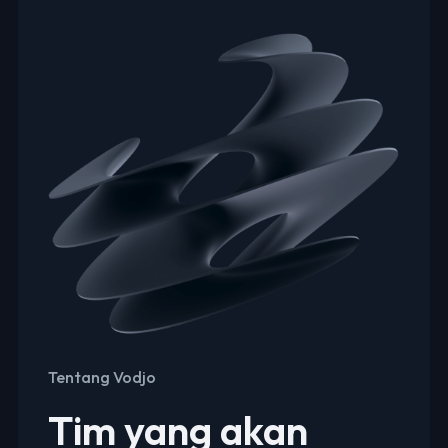
Tentang Vodjo
Tim yang akan