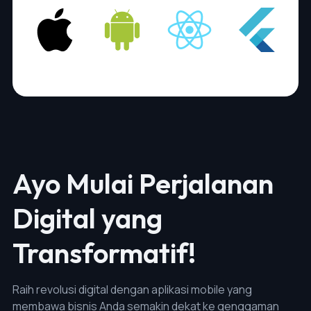
Ayo Mulai Perjalanan
Digital yang
Transformatif!
Raih revolusi digital dengan aplikasi mobile yang
membawa bisnis Anda semakin dekat ke genggaman