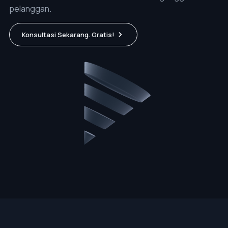
pelanggan.
Konsultasi Sekarang. Gratis!